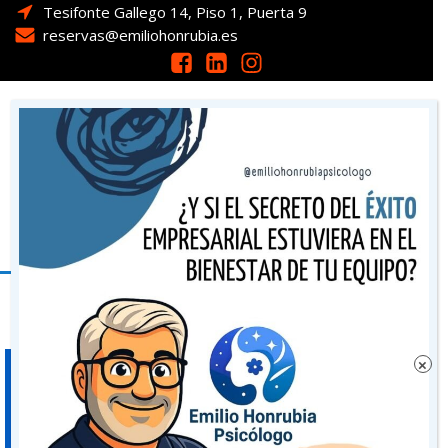
Tesifonte Gallego 14, Piso 1, Puerta 9
reservas@emiliohonrubia.es
Emilio Honrubia, psicólogo especializado en
Fobias, Ansiedad y Miedos en Albacete
×