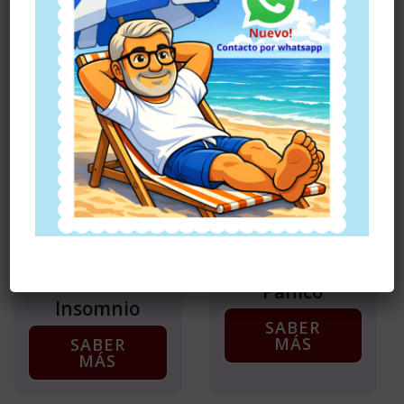
MÁS
Obsesiones
SABER
MÁS
Trastorno de
Pánico
Insomnio
SABER
MÁS
SABER
MÁS