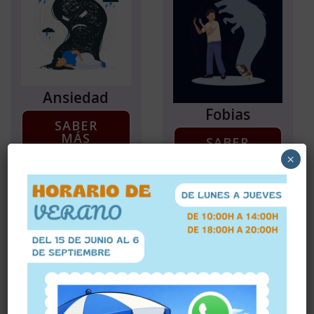
Ansiedad
Fobias
SABER
MÁS
SABER
MÁS
×
Adicciones
SABER